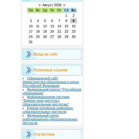
«
Август 2026
»
Пн
Вт
Ср
Чт
Пт
Сб
Вс
1
2
3
4
5
6
7
8
9
10
11
12
13
14
15
16
17
18
19
20
21
22
23
24
25
26
27
28
29
30
31
Вход на сайт
Полезные ссылки
Официальный сайт
Министерства образования и науки
Российской Федерации
Федеральный портал "Российское
образование"
Информационная система
"Единое окно доступа к
образовательным ресурсам"
Единая коллекция цифровых
образовательных ресурсов
Федеральный центр
информационно-образовательных
ресурсов
Статистика