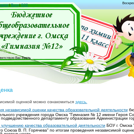
Воскрес
рация
|
Вход
|
RSS
ветствую Вас
Гость
ценка
исимой оценкой можно ознакомиться
здесь.
ия независимой оценки качества образовательной деятельности
бю
льного учреждения города Омска "Гимназия № 12 имени Героя Со
", подведомственного департаменту образования Администрации го
 улучшению качества образовательной деятельности
БОУ г. Омска
го Союза В. П. Горячева" по итогам проведения независимой оценк
й деятельности.