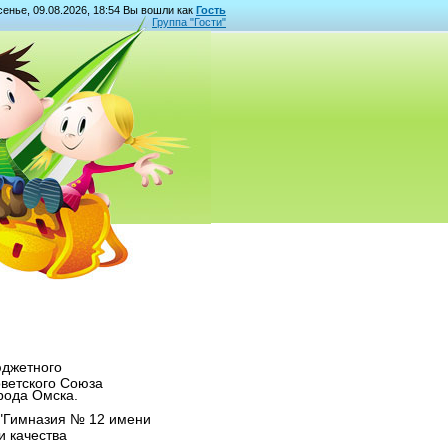
енье, 09.08.2026, 18:54 Вы вошли как
Гость
Группа "
Гости
"
джетного
ветского Союза
рода Омска.
 "Гимназия № 12 имени
и качества