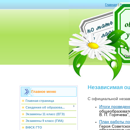
Главная
|
Регист
При
Независимая о
Главное меню
С официальной незав
Главная страница
Итоги проведен
Сведения об образова...
общеобразовате
В. П. Горячева
Экзамены 11 класс (ЕГЭ)
Экзамены 9 класс (ГИА)
План работы по
Героя Советско
ВФСК ГТО
образовательно