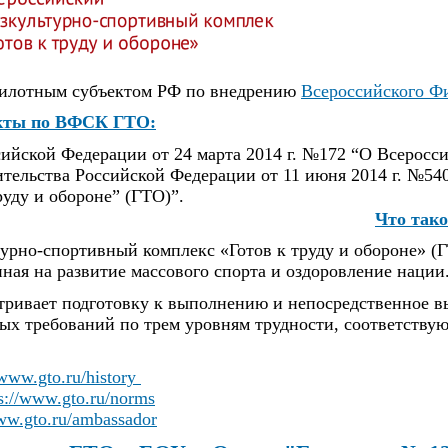
 пилотным субъектом РФ по внедрению
Всероссийского Фи
кты по ВФСК ГТО:
сийской Федерации от 24 марта 2014 г. №172 “О Всеросс
тельства Российской Федерации от 11 июня 2014 г. №5
руду и обороне” (ГТО)”.
Что так
рно-спортивный комплекс «Готов к труду и обороне» (Г
ная на развитие массового спорта и оздоровление нации
вает подготовку к выполнению и непосредственное вып
х требований по трем уровням трудности, соответствую
/www.gto.ru/history
s://www.gto.ru/norms
www.gto.ru/ambassador