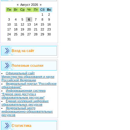
«
Август 2026
»
Пн
Вт
Ср
Чт
Пт
Сб
Вс
1
2
3
4
5
6
7
8
9
10
11
12
13
14
15
16
17
18
19
20
21
22
23
24
25
26
27
28
29
30
31
Вход на сайт
Полезные ссылки
Официальный сайт
Министерства образования и науки
Российской Федерации
Федеральный портал "Российское
образование"
Информационная система
"Единое окно доступа к
образовательным ресурсам"
Единая коллекция цифровых
образовательных ресурсов
Федеральный центр
информационно-образовательных
ресурсов
Статистика