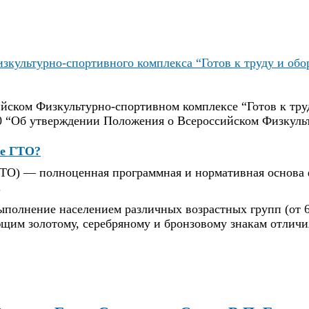
зкультурно-спортивного комплекса “Готов к труду и об
ийском Физкультурно-спортивном комплексе “Готов к тру
40 “Об утверждении Положения о Всероссийском Физкул
ое ГТО?
ТО) — полноценная программная и нормативная основа 
.
олнение населением различных возрастных групп (от 6 
щим золотому, серебряному и бронзовому знакам отличия