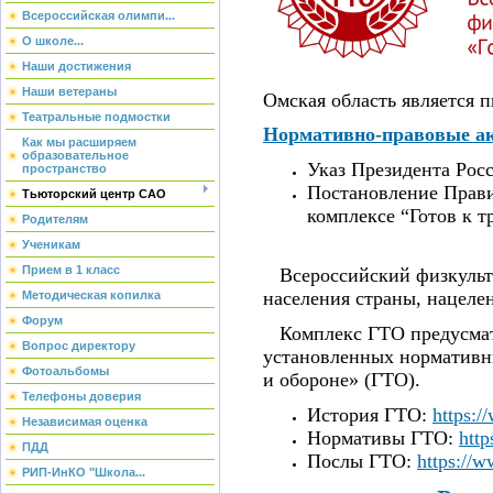
Всероссийская олимпи...
О школе...
Наши достижения
Наши ветераны
Омская область является
Театральные подмостки
Нормативно-правовые а
Как мы расширяем
образовательное
Указ Президента Рос
пространство
Постановление Прави
Тьюторский центр САО
комплексе “Готов к т
Родителям
Ученикам
Прием в 1 класс
Всероссийский физкульту
населения страны, нацелен
Методическая копилка
Форум
Комплекс ГТО предусматри
Вопрос директору
установленных нормативны
Фотоальбомы
и обороне» (ГТО).
Телефоны доверия
История ГТО:
https:/
Независимая оценка
Нормативы ГТО:
http
ПДД
Послы ГТО:
https://
РИП-ИнКО "Школа...