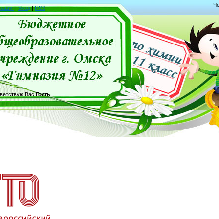
Че
рация
|
Вход
|
RSS
ветствую Вас
Гость