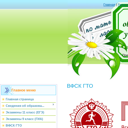
Главная
|
Регист
При
ВФСК ГТО
Главное меню
Главная страница
Сведения об образова...
Экзамены 11 класс (ЕГЭ)
Экзамены 9 класс (ГИА)
ВФСК ГТО