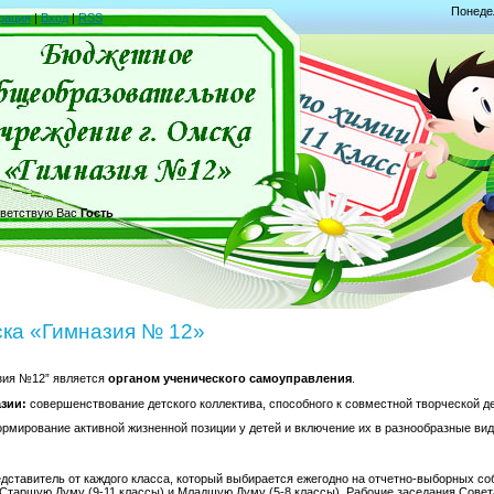
Понедел
рация
|
Вход
|
RSS
ветствую Вас
Гость
ска «Гимназия № 12»
зия №12” является
органом ученического самоуправления
.
зии:
совершенствование детского коллектива, способного к совместной творческой д
рмирование активной жизненной позиции у детей и включение их в разнообразные вид
едставитель от каждого класса, который выбирается ежегодно на отчетно-выборных со
Старшую Думу (9-11 классы) и Младшую Думу (5-8 классы). Рабочие заседания Совет