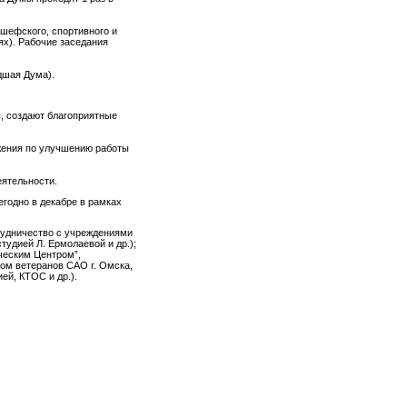
 шефского, спортивного и
ях). Рабочие заседания
дшая Дума).
, создают благоприятные
жения по улучшению работы
еятельности.
годно в декабре в рамках
рудничество с учреждениями
удией Л. Ермолаевой и др.);
ческим Центром”,
ом ветеранов САО г. Омска,
ей, КТОС и др.).