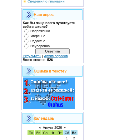
Сведения о гимназии
Наш опрос
Как Вы чаще всего чувствуете
себя в школе?
Напряженно
Уверенно
Радостно
Неуверенно
Результаты
|
Архив опросов
Всего ответов:
526
Ошибка в тексте?
Календарь
«
Август 2026
»
Пн
Вт
Ср
Чт
Пт
Сб
Вс
1
2