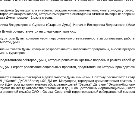
тав Думы
(руководители учебного, гражданско-патриотического, культурно-досугового,
торов от каждого класса, которые выбираются ежегодно на отчетно-выборных собрани
ва Думы проходят 1 раз в месяц.
лина Владимировна Суркова (Старшая Дума), Наталья Викторовна Водолазская (Мла
е Думой осуществляется на следующих уровнях:
кураторы Думы, которые несут персональную ответственность за организацию работы
льности Думы.
члены Совета Думы, которые разрабатывают и воплощают программы, вносят предло
мощь кураторов.
представители секторов Думы, которые решают конкретные вопросы в рамках своей д
и Думы играет реализация социальных проектов, представление которых проходит еже
.
вляется важным фактором в деятельности Думы гимназии. Поэтому расширяется сот
Ц “Химик”, ДКСМ “Звездный”, ДИ им. Малунцева, городским драматическим театром-ст
ия (Центром дополнительного образования детей “Эврика”, Детским “Эколого-биологи
лубом по месту жительства “Ромашка” и др.) и общественными организациями (Совет
 и военной службы САО г. Омска, Советской территориальной избирательной комисси