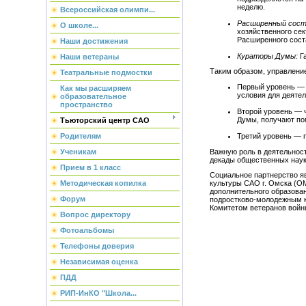
неделю.
Всероссийская олимпи...
Расширенный сос
О школе...
хозяйственного сек
Расширенного соста
Наши достижения
Кураторы Думы:
Га
Наши ветераны
Таким образом, управлени
Театральные подмостки
Первый уровень — 
Как мы расширяем
условия для деяте
образовательное
пространство
Второй уровень — 
Думы, получают по
Тьюторский центр САО
Третий уровень — 
Родителям
Важную роль в деятельност
Ученикам
декады общественных наук
Прием в 1 класс
Социальное партнерство я
Методическая копилка
культуры САО г. Омска (ОМ
дополнительного образован
Форум
подростково-молодежным к
Комитетом ветеранов войны
Вопрос директору
Фотоальбомы
Телефоны доверия
Независимая оценка
ПДД
РИП-ИнКО "Школа...