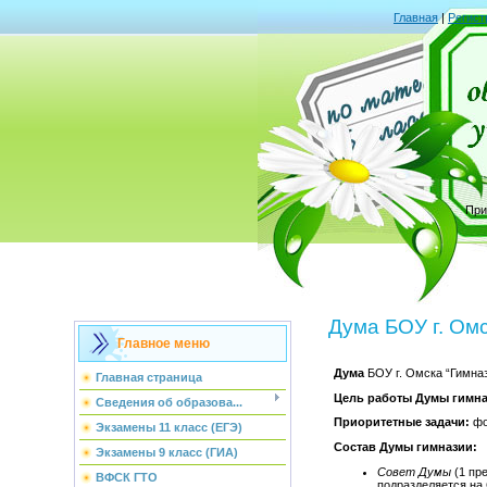
Главная
|
Регист
При
Дума БОУ г. Ом
Главное меню
Дума
БОУ г. Омска “Гимна
Главная страница
Цель работы Думы гимна
Сведения об образова...
Приоритетные задачи:
фо
Экзамены 11 класс (ЕГЭ)
Состав Думы гимназии:
Экзамены 9 класс (ГИА)
Совет Думы
(1 пр
ВФСК ГТО
подразделяется на 