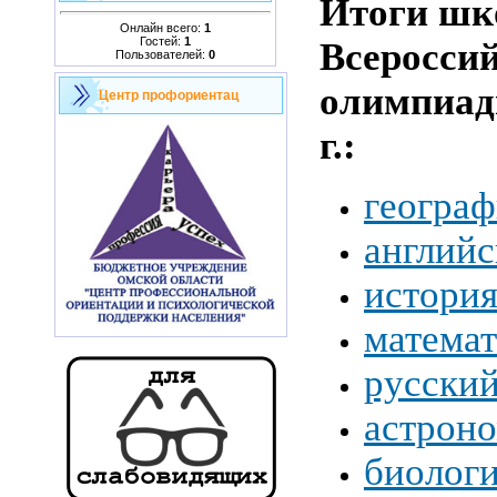
Итоги шк
Онлайн всего:
1
Гостей:
1
Всеросси
Пользователей:
0
олимпиады
Центр профориентац
г.:
географ
английс
истори
математ
русский
астрон
биолог