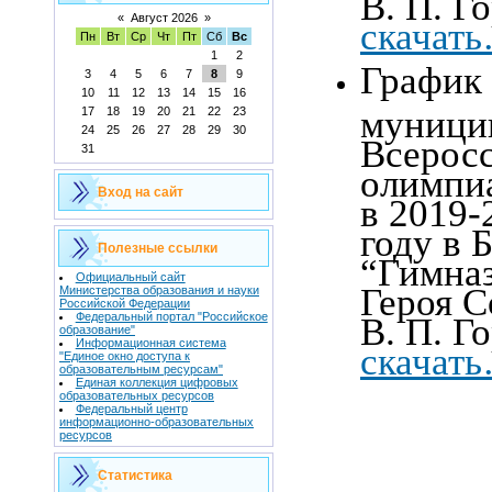
В. П. Г
«
Август 2026
»
скачат
Пн
Вт
Ср
Чт
Пт
Сб
Вс
1
2
График
3
4
5
6
7
8
9
10
11
12
13
14
15
16
муницип
17
18
19
20
21
22
23
24
25
26
27
28
29
30
Всерос
31
олимпи
Вход на сайт
в 2019-
году в 
Полезные ссылки
“Гимна
Официальный сайт
Героя С
Министерства образования и науки
Российской Федерации
Федеральный портал "Российское
В. П. Г
образование"
Информационная система
скачат
"Единое окно доступа к
образовательным ресурсам"
Единая коллекция цифровых
образовательных ресурсов
Федеральный центр
информационно-образовательных
ресурсов
Статистика