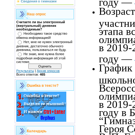
году —
Сведения о гимназии
Возрас
Наш опрос
участни
Считаете ли вы электронный
(виртуальный) дневник
этапа в
необходимым?
Необходимо такое средство
олимпи
обмена информацией!
Нет, мне не нужен электронный
в 2019-
дневник, достаточно обычного
дневника, пользоваться не буду.
Не знаю, мне нужна более
году —
подробная информация об этой
системе.
График
Результаты
|
Архив опросов
Всего ответов:
465
школьно
Всерос
Ошибка в тексте?
олимпи
в 2019-
году в 
“Гимна
Героя С
Календарь