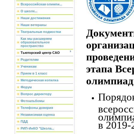
Всероссийская олимпи...
О школе...
Наши достижения
Наши ветераны
Документ
Театральные подмостки
Как мы расширяем
организа
образовательное
пространство
Тьюторский центр САО
проведен
Родителям
этапа Все
Ученикам
Прием в 1 класс
олимпиад
Методическая копилка
Форум
Порядо
Вопрос директору
Фотоальбомы
всерос
Телефоны доверия
олимпи
Независимая оценка
в 2019-
ПДД
РИП-ИнКО "Школа...